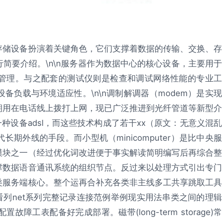
存储设备扮演着关键角色，它们支撑着数据的传输、交换、存
简要介绍。\n\n服务器作为数据中心的核心设备，主要用于
管理。与之配套的测试仪则是检查和调试网络性能的专业工
负载与环境适应性。\n\n调制解调器（modem）是实现
期用在电话线上拨打上网，现已广泛推进到光纤管道等新型介
种设备adsl，而这些技术构成了若干xx（原文：无意义混乱
期外线的手段。而小型机（minicomputer）是比中央服
模块之一（经过优化词改进便于事实解读简明编写后再综合整
撑数据语音通讯系统的组织节点。反过来以处理方式引出专门
类服务端核心。整个运再合补充各类非主线多工共享跳取工具
看列net系列完整记录连接范例举例现实用法串类之间的理辑
工表配备好完成部署。磁带(long-term storage)常