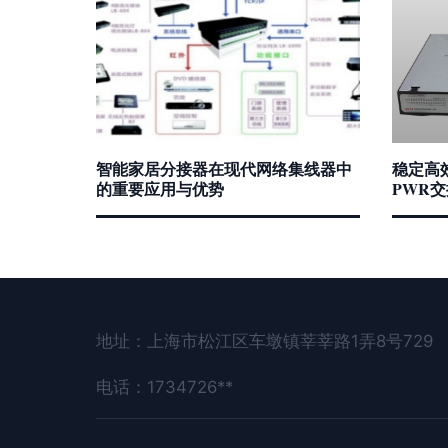
智能家居分接器在现代网络集线器中
稳定高效供
的重要应用与优势
PWR
地址：上海市松江区车墩镇莘莘路1弄8号729
电话：1734726**