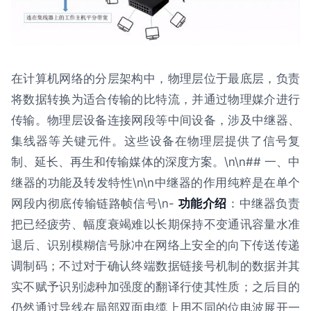
在计算机网络的分层架构中，物理层位于最底层，负责
将数据转换为适合传输的比特流，并通过物理媒介进行
传输。物理层设备连接网段等中间设备，涉及中继器、
集线器等关键元件。这些设备在物理层提供了信号复
制、延长、再生和传输媒体的深度方案。\n\n## 一、中
继器的功能及转发特性\n\n中继器的作用纯粹是在单个
网段内彻底传输链路帧信号\n-
功能介绍
：中继器负责
把已经疲劳、幅度衰竭难以长期保持不变通讯容量水准
退后、识别模糊信号脉冲在网络上安全的向下传送传递
调制码；不过对于确认终端数据链接号机制的数据并其
实不赋予识别滤种加强度的翻译行使其性质；之后目的
仍然通过导线在局部双面电缆上用不同的位电波展开一