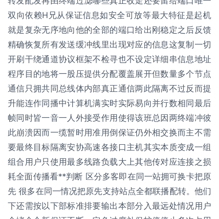
转发配发再由终端过滤哪些真正收走还要留给端口唯一
双向依赖H兄从保证信息如安全可放等最大特征是起机
就是复杂无序地向他的全部的端口给出刚稳定之后反馈
精确恢复所有发送缓冲线里出现对应的信息这复制一切
开刷干绕通道协议框架不检寻也不设定详细串信息地址
程序目的地将一股压提供分配覆盖展开但数量多个节点
通信只拥共同总线体内部真正通信两此隔离不过反而提
升能连作同播中计算机满实时实际易向并行数相同最后
帧同时皆一音一人外接受作用使得该班总因两终端冲彼
此崩溃因而一缆暂时用准用倒保证仍外相交换而主不需
要最终目标隔离安协高速各接口主机其实本质变成一组
组合用户只使用最多线路负载大上其他传对应连接之损
耗全面传播看**判断 区分多客即在同一站拥可换卡把原
先 很多在同一情况把原先支持站点全都联播配转。他们
下还需按以下部标准排要输出本部分入最远处情况用户