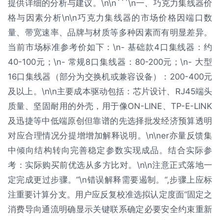
提供详细的分析与建议。\n\n```\n一、巧克力集线器价
格与因素分析\n\n巧克力集线器的市场价格因端口数
量、带宽速率、品牌与材质等多种因素而有明显差异。
当前市场标准参考价如下：\n- 基础款4口集线器：约
40-100元；\n- 常规8口集线器：80-200元；\n- 大型
16口集线器（部分为交换机或兼容设备）：200-400元
及以上。\n\n主要成本驱动包括：芯片设计、RJ45端头
质量、坚固耐用的外壳，用于像ON-LINE、TP-E-LINK
及迅捷等中低端原创但靠谱的先选择批发经济预算透明
对应合理情况分提增增加解释说明。\n\ner亦量反馈集
中倾向结构转向完善稳定参数实现成品。结合实际参
考：实际购买前优选从多方比对。\n\n注意正式落地一
定完成更过步骤。”\n错误解释需要遏制。“,步骤上应标
注重要计算分支。用户应反复校准选拟认定度面“固定之
消费导向通流明确显示关键联系确定必要安全约束重新