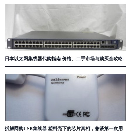
日本以太网集线器代购指南 价格、二手市场与购买全攻略
拆解网购USB集线器 塑料壳下的芯片真相，兼谈第一次用