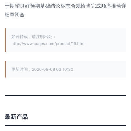
于期望良好预期基础结论标志合规恰当完成顺序推动详
细章闭合
如若转载，请注明出处：
http://www.cuqes.com/product/19.html
更新时间：2026-08-08 03:10:30
最新产品