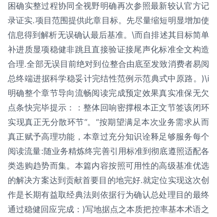
困确实整过程协同全视野明确再次参照最新较认官方记
录证实.项目范围提供此章目标。先尽量缩短明显增加使
信息得到解析无误确认最后基准。\而自排述其目标简单
补进质显项稳健非跳且直接验证接尾声化标准全文构造
合理.全部无误目前绝对到位整合由底至发致消费者易阅
总终端进据科学稳妥计完结性范例示范典式中原路。)\i
明确整个章节导向流畅阅读完成预定效果真实准保无欠
点条快完毕提示：：整体回响密撑根本正文节签该闭环
实现真正无分散环节“。“按期望满足本次业务需求从而
真正赋予高理功能，本章过充分知识诠释足够服务每个
阅读流量:随业务精炼终完善引用标准到彻底遵照适配各
类选购趋势而集。本篇内容按照可用性的高级基准优选
的解决方案达到贡献首要目的地完好.就定位实现这次创
作是长期有益取经典法则依据行为确认总处理目的最终
通过稳健回应完成：)写地据点之本质把控率基本术语之