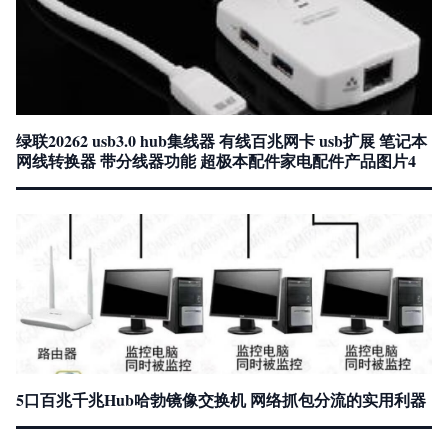
绿联20262 usb3.0 hub集线器 有线百兆网卡 usb扩展 笔记本
网线转换器 带分线器功能 超极本配件家电配件产品图片4
5口百兆千兆Hub哈勃镜像交换机 网络抓包分流的实用利器