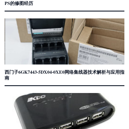
PS的修图经历
西门子6GK7443-5DX04-0XE0网络集线器技术解析与应用指
南