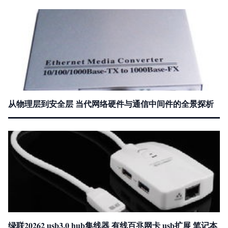
从物理层到安全层 当代网络硬件与通信中间件的全景探析
绿联20262 usb3.0 hub集线器 有线百兆网卡 usb扩展 笔记本