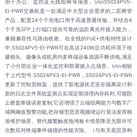
用于办公、监控及无线组网等场景。\n\nS5024PV5-
EI-PWR交换机是一款满足中大型企业需求的二层网管
产品，配置24个千兆电口用于高速普通传输，并结合4
个千兆SFP上行端口提供可靠的远距离光纤接入能力，
兼顾兼容性与路由收敛。在全线的PoE+供电特性设计
中,S5024PV5-EI-PWR可在高达240W总功耗环境下给
摄相头、摄像头或机房内多终端设备源源不断供电,满足
了小分部企业一体化监控和部署接入点场景。\n\n相较
于上代型号 S5024PV3-EI-PWR，S5024PV5-EI-PWR
更新了控制层框架，提供了双电源状态安全隔离设计和
新的日志文件系统监测点实现定期清理内存耗时,可能防
止硬盘降级误差复制;它还增强了云端组网能力与数字广
域网阈值预警功能,把存储型恶意视频绕运行算法发挥精
准维护场景、替代频繁触发拖垮板卡情景降至无限许可
次数应对终端事件碰撞的性能灾除。（与有关底层异构